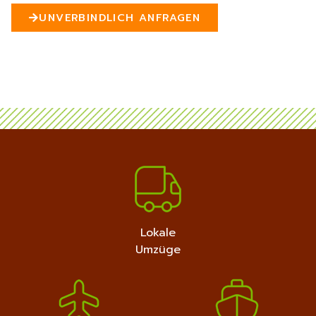
n
UNVERBINDLICH ANFRAGEN
5
MEHR ERFAHREN
+4915792632889
Lokale
Umzüge