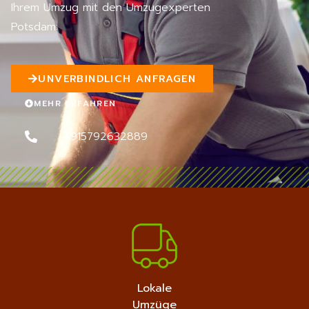
Ihrem Umzug mit den Umzugexperten
n
5
Potsdam:
UNVERBINDLICH ANFRAGEN
MEHR ERFAHREN
+4915792632889
Lokale
Umzüge