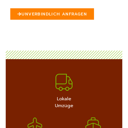
n
5
UNVERBINDLICH ANFRAGEN
MEHR ERFAHREN
+4915792632889
Lokale
Umzüge