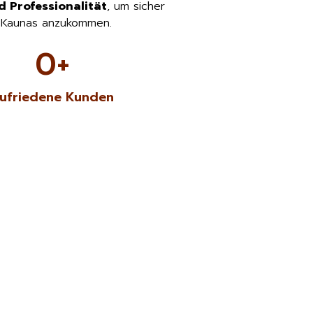
d Professionalität
, um sicher
n Kaunas anzukommen.
0
+
ufriedene Kunden