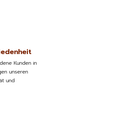
iedenheit
edene Kunden in
gen unseren
tät und