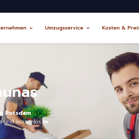
ternehmen
Umzugsservice
Kosten & Prei
aunas
ug Potsdam
h und kostenlos
in