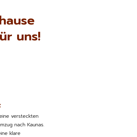
uhause
ür uns!
z
keine versteckten
Umzug nach Kaunas.
ine klare