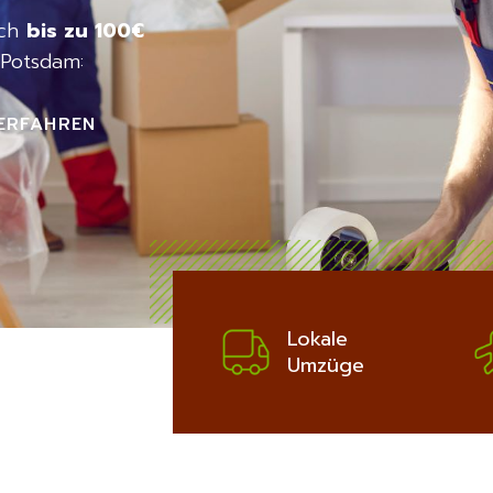
ich
bis zu 100€
Potsdam:
ERFAHREN
Lokale
Umzüge