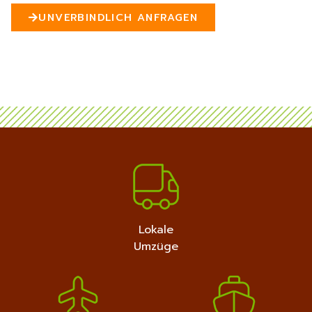
n
UNVERBINDLICH ANFRAGEN
5
MEHR ERFAHREN
+4915792632889
Lokale
Umzüge