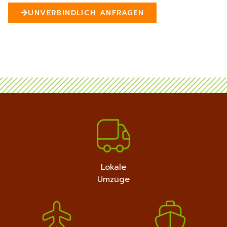
n
UNVERBINDLICH ANFRAGEN
5
MEHR ERFAHREN
+4915792632889
Lokale
Umzüge