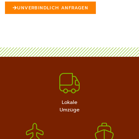
n
UNVERBINDLICH ANFRAGEN
5
MEHR ERFAHREN
+4915792632889
Lokale
Umzüge