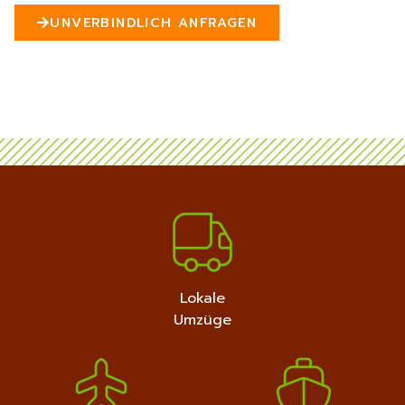
n
UNVERBINDLICH ANFRAGEN
5
MEHR ERFAHREN
+4915792632889
Lokale
Umzüge