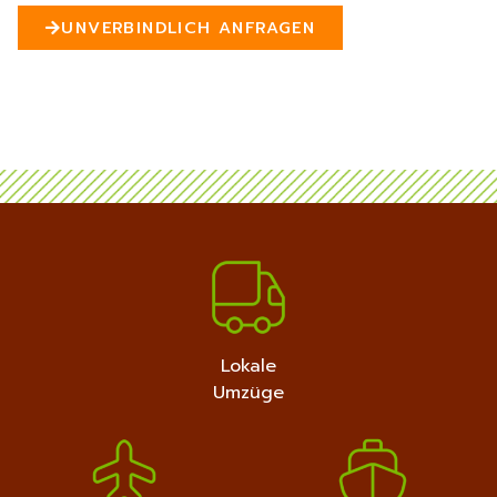
n
UNVERBINDLICH ANFRAGEN
5
MEHR ERFAHREN
+4915792632889
Lokale
Umzüge