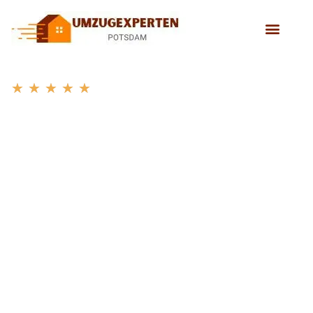
Zum
Inhalt
springen
B
★
★
★
★
★
e
Umzug Potsdam Dobritsch
w
e
r
Sichern Sie sich den
besten Preis für
t
Ihren Umzug Potsdam Dobritsch
und
e
erhalten Sie Ihr Angebot unverbindlich und
t
kostenlos
in unter 2 Minuten!
m
i
▶ Jetzt Umzugsanfrage ausfüllen und
t
durchschnittlich
bis zu 100€ sparen
bei
5
Ihrem Umzug mit den Umzugexperten
v
Potsdam:
o