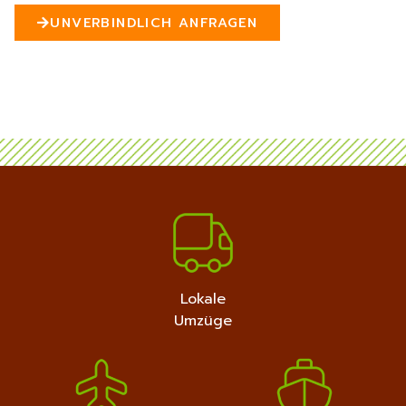
n
UNVERBINDLICH ANFRAGEN
5
MEHR ERFAHREN
+4915792632889
Lokale
Umzüge