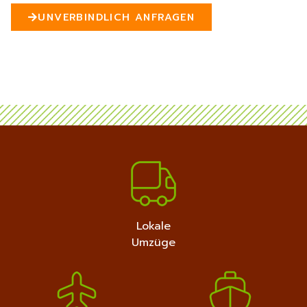
n
UNVERBINDLICH ANFRAGEN
5
MEHR ERFAHREN
+4915792632889
Lokale
Umzüge