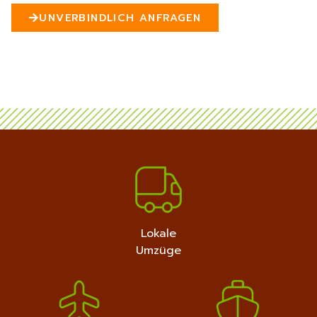
n
UNVERBINDLICH ANFRAGEN
5
MEHR ERFAHREN
+4915792632889
Lokale
Umzüge