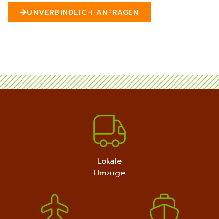
n
UNVERBINDLICH ANFRAGEN
5
MEHR ERFAHREN
+4915792632889
Lokale
Umzüge