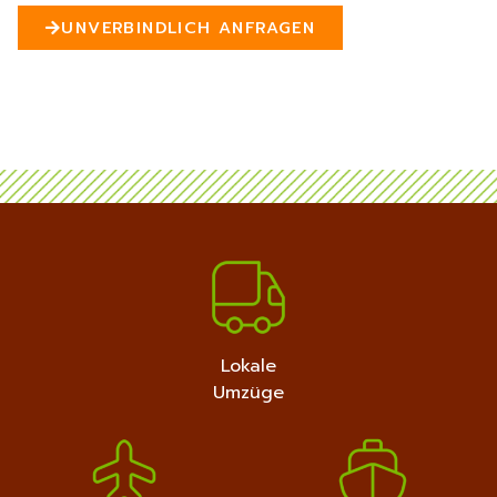
n
UNVERBINDLICH ANFRAGEN
5
MEHR ERFAHREN
+4915792632889
Lokale
Umzüge