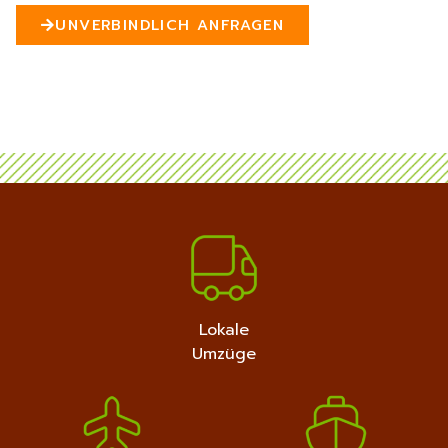
n
UNVERBINDLICH ANFRAGEN
5
MEHR ERFAHREN
+4915792632889
Lokale
Umzüge