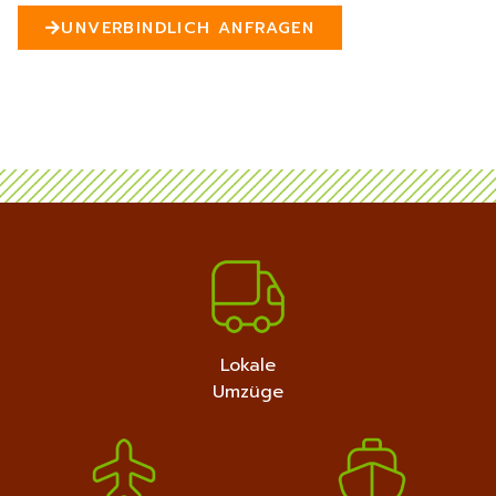
n
UNVERBINDLICH ANFRAGEN
5
MEHR ERFAHREN
+4915792632889
Lokale
Umzüge