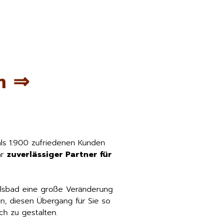
m ⇒
als 1.900 zufriedenen Kunden
hr
zuverlässiger Partner für
rlsbad eine große Veränderung
n, diesen Übergang für Sie so
h zu gestalten.