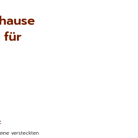
uhause
 für
z
keine versteckten