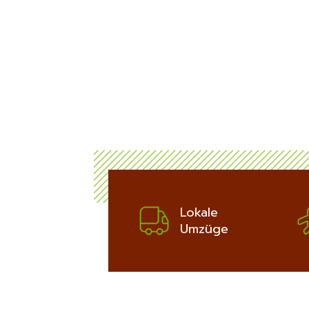
ich
bis zu 100€
Potsdam:
ERFAHREN
Lokale
Umzüge