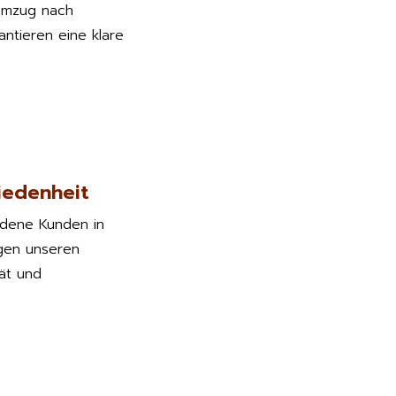
Umzug nach
antieren eine klare
iedenheit
edene Kunden in
gen unseren
tät und