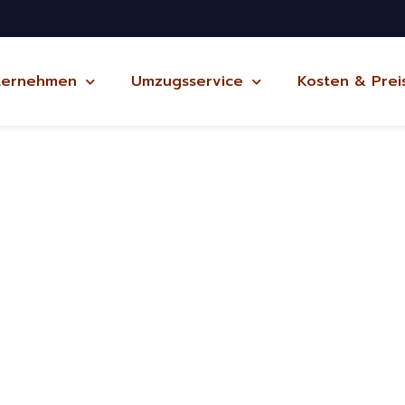
ternehmen
Umzugsservice
Kosten & Prei
rlsbad
ug Potsdam
ich und kostenlos