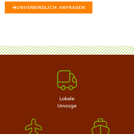
n
UNVERBINDLICH ANFRAGEN
5
MEHR ERFAHREN
+4915792632889
Lokale
Umzüge