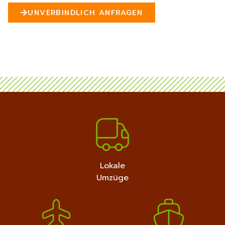
n
UNVERBINDLICH ANFRAGEN
5
MEHR ERFAHREN
+4915792632889
Lokale
Umzüge