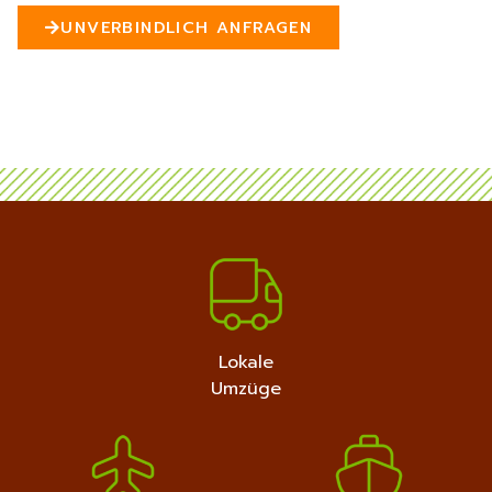
n
UNVERBINDLICH ANFRAGEN
5
MEHR ERFAHREN
+4915792632889
Lokale
Umzüge