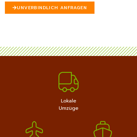
n
UNVERBINDLICH ANFRAGEN
5
MEHR ERFAHREN
+4915792632889
Lokale
Umzüge