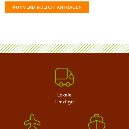
n
UNVERBINDLICH ANFRAGEN
5
MEHR ERFAHREN
+4915792632889
Lokale
Umzüge