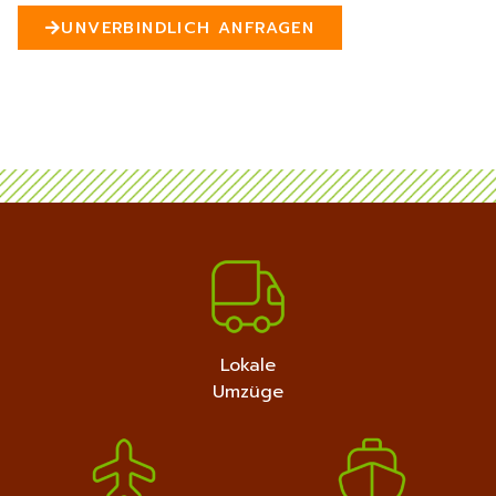
n
UNVERBINDLICH ANFRAGEN
5
MEHR ERFAHREN
+4915792632889
Lokale
Umzüge