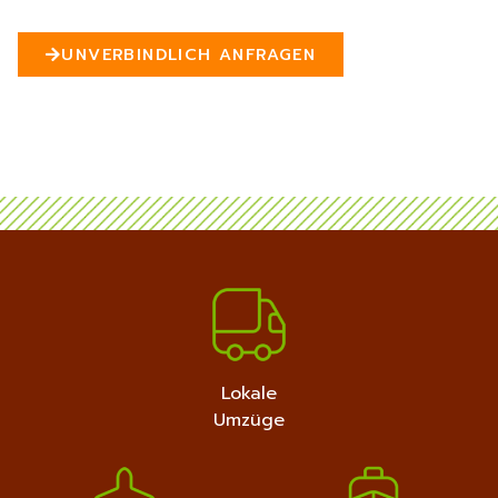
n
5
UNVERBINDLICH ANFRAGEN
MEHR ERFAHREN
+4915792632889
Lokale
Umzüge