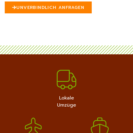
n
UNVERBINDLICH ANFRAGEN
5
MEHR ERFAHREN
+4915792632889
Lokale
Umzüge