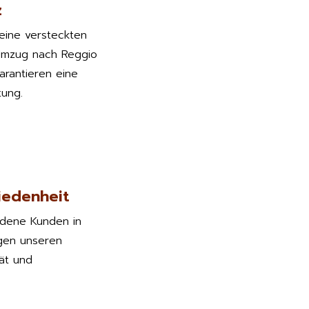
z
keine versteckten
Umzug nach Reggio
garantieren eine
tung.
iedenheit
edene Kunden in
gen unseren
tät und