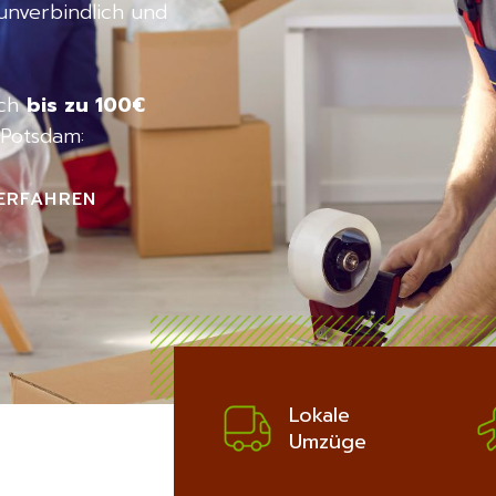
unverbindlich und
ich
bis zu 100€
Potsdam:
ERFAHREN
Lokale
Umzüge