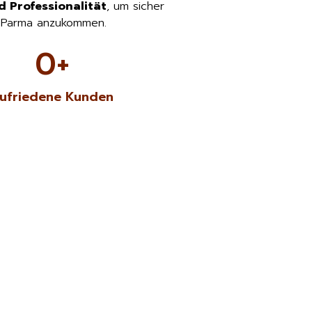
d Professionalität
, um sicher
n Parma anzukommen.
0
+
ufriedene Kunden