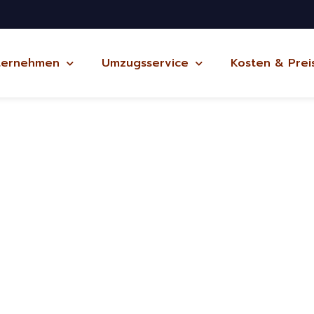
ternehmen
Umzugsservice
Kosten & Prei
arma
ug Potsdam
 und kostenlos
in