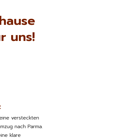
uhause
r uns!
z
keine versteckten
Umzug nach Parma.
ine klare