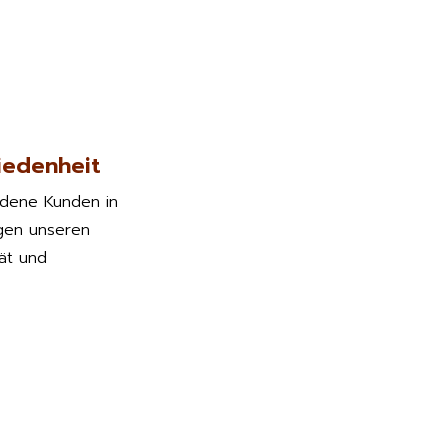
iedenheit
edene Kunden in
gen unseren
tät und