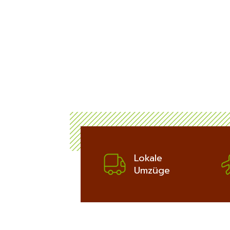
ich
bis zu 100€
Potsdam:
ERFAHREN
Lokale
Umzüge