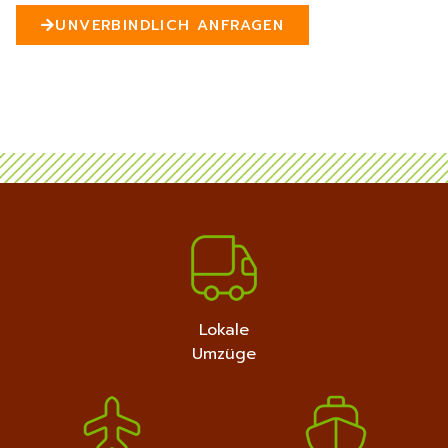
n
UNVERBINDLICH ANFRAGEN
5
MEHR ERFAHREN
+4915792632889
Lokale
Umzüge