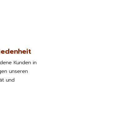
iedenheit
edene Kunden in
gen unseren
tät und