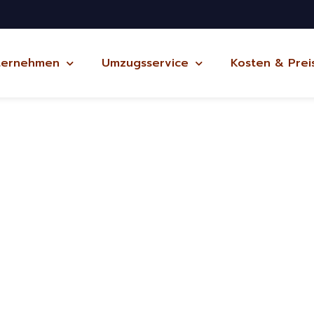
ternehmen
Umzugsservice
Kosten & Prei
est
ug Potsdam
und kostenlos
in