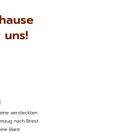
uhause
 uns!
z
keine versteckten
Umzug nach Brest.
ine klare