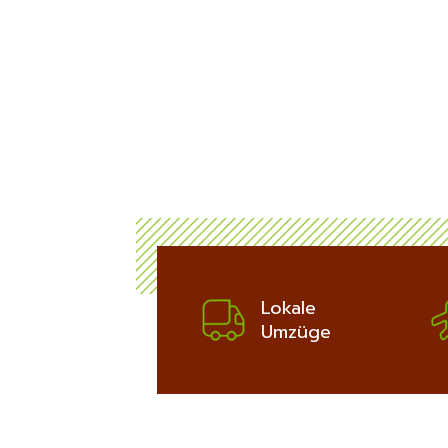
ich
bis zu 100€
Potsdam:
ERFAHREN
Lokale
Umzüge