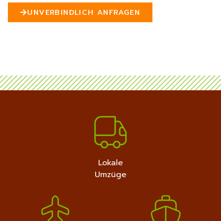
n
UNVERBINDLICH ANFRAGEN
5
MEHR ERFAHREN
+4915792632889
Lokale
Umzüge