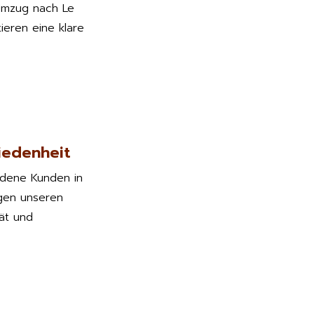
Umzug nach Le
ieren eine klare
iedenheit
edene Kunden in
gen unseren
tät und