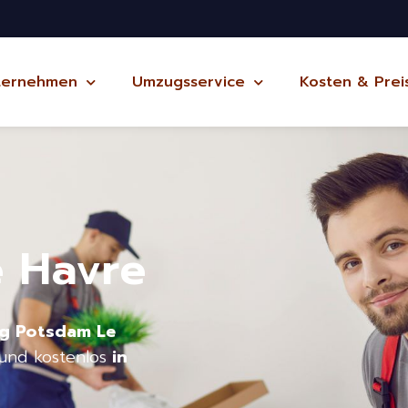
ternehmen
Umzugsservice
Kosten & Prei
 Havre
ug Potsdam Le
und kostenlos
in