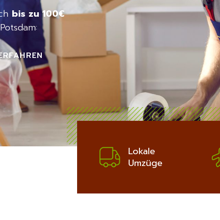
ich
bis zu 100€
Potsdam:
ERFAHREN
Lokale
Umzüge