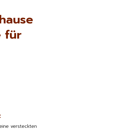
uhause
 für
z
keine versteckten