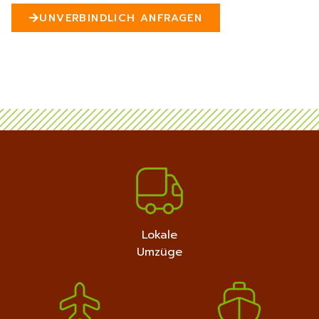
n
UNVERBINDLICH ANFRAGEN
5
MEHR ERFAHREN
+4915792632889
Lokale
Umzüge