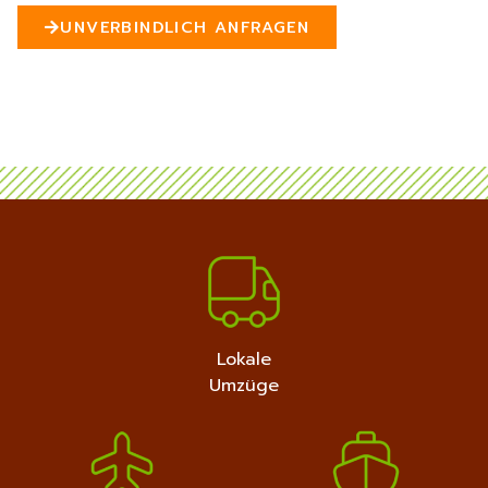
n
UNVERBINDLICH ANFRAGEN
5
MEHR ERFAHREN
+4915792632889
Lokale
Umzüge