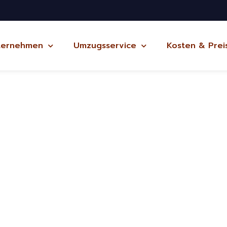
ternehmen
Umzugsservice
Kosten & Prei
lefeld
ug Potsdam
ch und kostenlos