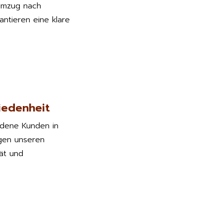
Umzug nach
rantieren eine klare
iedenheit
edene Kunden in
gen unseren
tät und