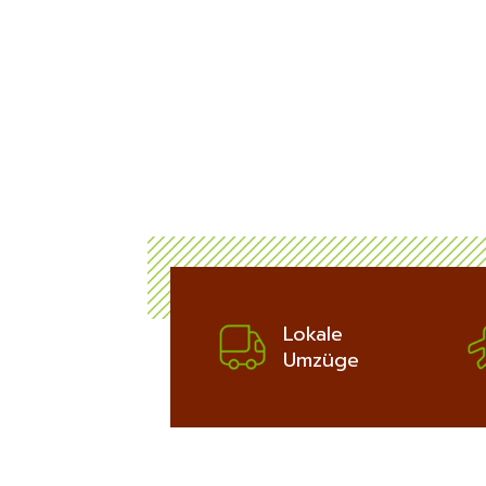
ich
bis zu 100€
Potsdam:
ERFAHREN
Lokale
Umzüge