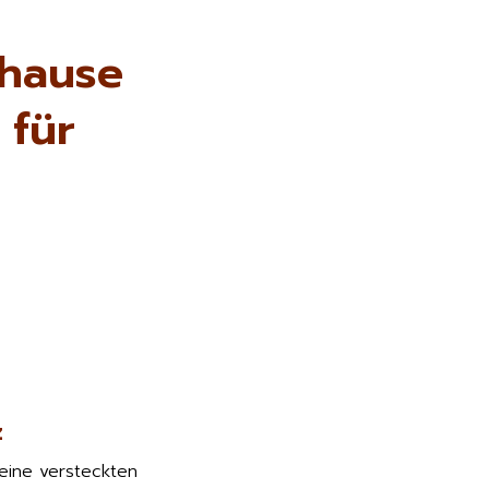
uhause
 für
z
keine versteckten