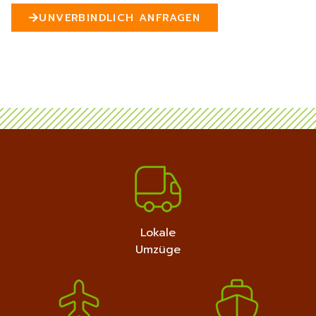
n
UNVERBINDLICH ANFRAGEN
5
MEHR ERFAHREN
+4915792632889
Lokale
Umzüge