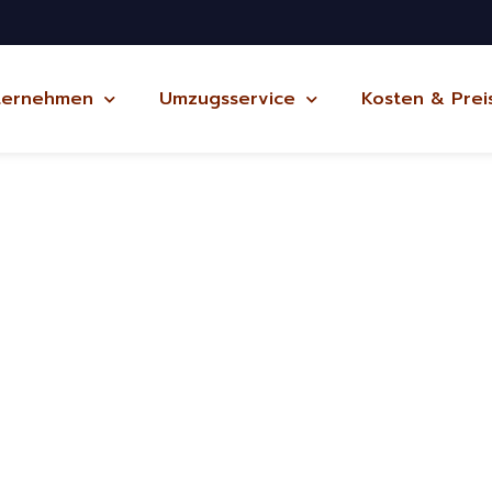
ternehmen
Umzugsservice
Kosten & Prei
raunschweig
ug Potsdam
bindlich und