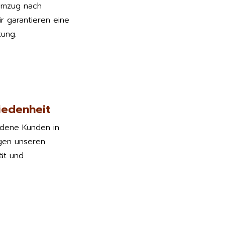
Umzug nach
r garantieren eine
tung.
iedenheit
edene Kunden in
gen unseren
tät und