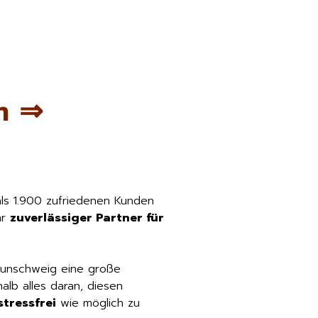
m ⇒
als 1.900 zufriedenen Kunden
hr
zuverlässiger Partner für
aunschweig eine große
lb alles daran, diesen
tressfrei
wie möglich zu