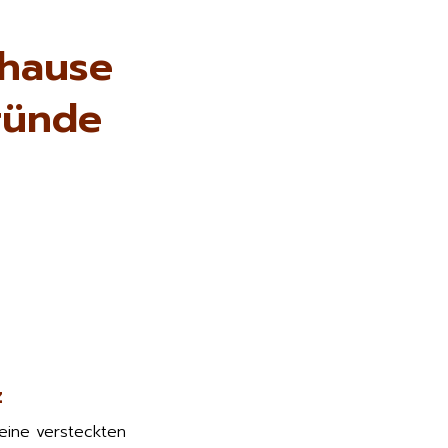
uhause
ründe
z
keine versteckten