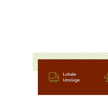
ich
bis zu 100€
Potsdam:
ERFAHREN
Lokale
Umzüge