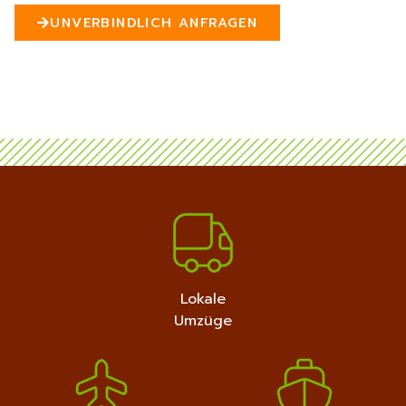
n
UNVERBINDLICH ANFRAGEN
5
MEHR ERFAHREN
+4915792632889
Lokale
Umzüge