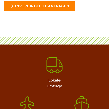
n
UNVERBINDLICH ANFRAGEN
5
MEHR ERFAHREN
+4915792632889
Lokale
Umzüge