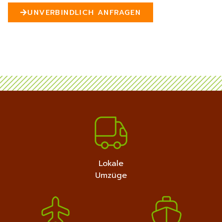
n
UNVERBINDLICH ANFRAGEN
5
MEHR ERFAHREN
+4915792632889
Lokale
Umzüge