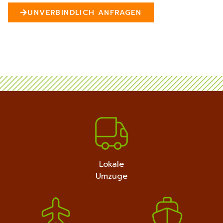
n
UNVERBINDLICH ANFRAGEN
5
MEHR ERFAHREN
+4915792632889
Lokale
Umzüge