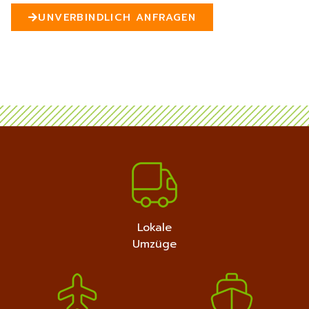
n
UNVERBINDLICH ANFRAGEN
5
MEHR ERFAHREN
+4915792632889
Lokale
Umzüge