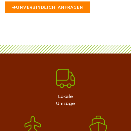
n
UNVERBINDLICH ANFRAGEN
5
MEHR ERFAHREN
+4915792632889
Lokale
Umzüge