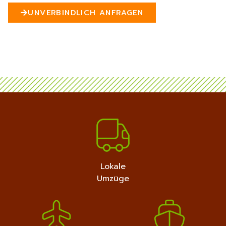
n
UNVERBINDLICH ANFRAGEN
5
MEHR ERFAHREN
+4915792632889
Lokale
Umzüge