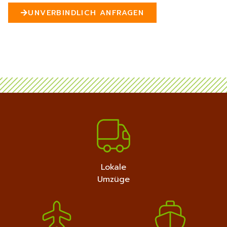
n
UNVERBINDLICH ANFRAGEN
5
MEHR ERFAHREN
+4915792632889
Lokale
Umzüge