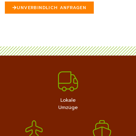
n
UNVERBINDLICH ANFRAGEN
5
MEHR ERFAHREN
+4915792632889
Lokale
Umzüge