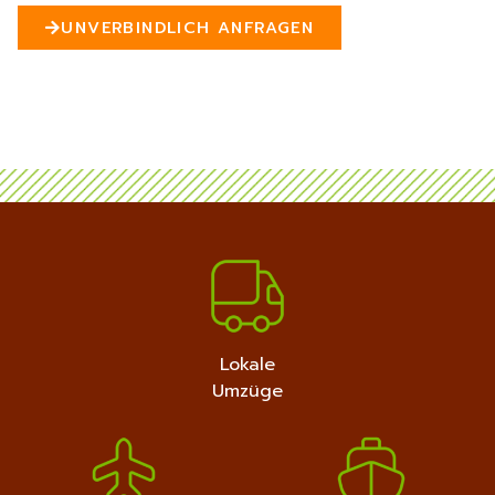
n
UNVERBINDLICH ANFRAGEN
5
MEHR ERFAHREN
+4915792632889
Lokale
Umzüge