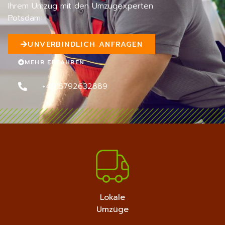
Ihrem Umzug mit den Umzugexperten
n
Potsdam:
5
UNVERBINDLICH ANFRAGEN
MEHR ERFAHREN
+4915792632889
Lokale
Umzüge