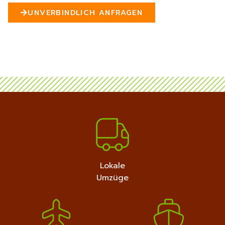
n
UNVERBINDLICH ANFRAGEN
5
MEHR ERFAHREN
+4915792632889
Lokale
Umzüge