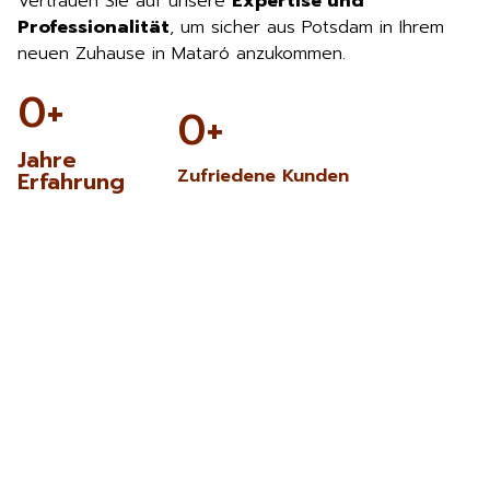
Vertrauen Sie auf unsere
Expertise und
Professionalität
, um sicher aus Potsdam in Ihrem
neuen Zuhause in Mataró anzukommen.
0
+
0
+
Jahre
Zufriedene Kunden
Erfahrung