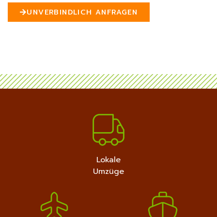
n
UNVERBINDLICH ANFRAGEN
5
MEHR ERFAHREN
+4915792632889
Lokale
Umzüge