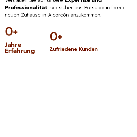
Vertrauen Sie auf unsere
Expertise und
Professionalität
, um sicher aus Potsdam in Ihrem
neuen Zuhause in Alcorcón anzukommen.
0
+
0
+
Jahre
Zufriedene Kunden
Erfahrung